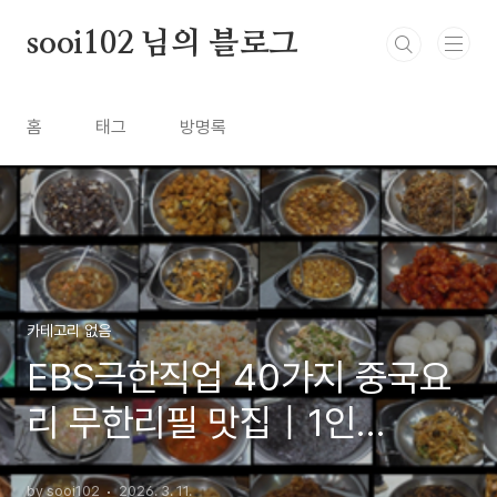
본문 바로가기
sooi102 님의 블로그
홈
태그
방명록
카테고리 없음
EBS극한직업 40가지 중국요
리 무한리필 맛집｜1인
14,900원 초가성비 중식 뷔페
by sooi102
2026. 3. 11.