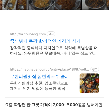
http://m.coupang.com
광고
중식뷔페 쿠팡 합리적인 가격의 식기
감각적인 중식뷔페 디자인으로 식탁에 특별함을 더
하세요! 와우회원은 무료배송. 아이 있는 집도 안심!
견고한 식기로 안전하고 편리한 식사를 즐겨보세요.
https://map.naver.com/p/entry/place/189874685
광고
9
무한리필맛집 삼한막국수 줄서
지 말고 네이버예약하세요
무한리필맛집 추천, 입소문만으로
제천시 인기 맛집에 등극한 막국수
전문점
요즘
짜장면 한 그릇 가격이 7,000~9,000원
을 넘어가면