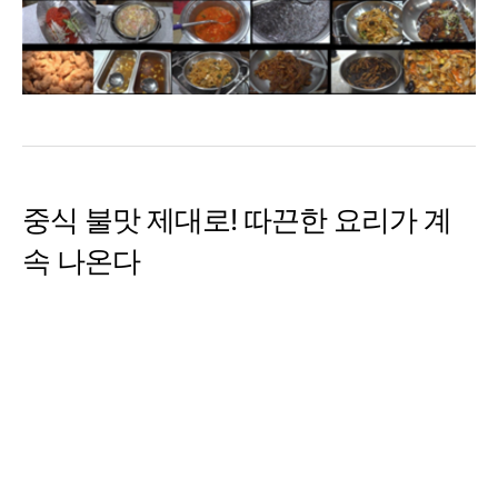
중식 불맛 제대로! 따끈한 요리가 계
속 나온다