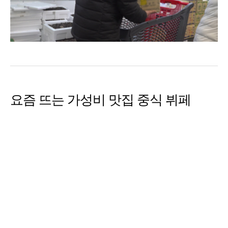
요즘 뜨는 가성비 맛집 중식 뷔페